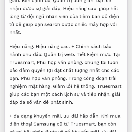
giản.
Bên cạnh đó,
Quản trị đơn giản.
bạn sẽ
nhận được sự giải đáp,
Hiệu năng cao.
giúp hết
lòng từ đội ngũ nhân viên của tiệm bán đồ điện
tử để giúp bạn search được chiếc máy hợp với
nhất.
Hiệu năng.
Hiệu năng cao.
+ Chính sách bảo
hành chu đáo:
Quản trị web.
Tiết kiệm mực.
Tại
Truesmart,
Phù hợp văn phòng.
chúng tôi luôn
bảo đảm quyền lợi đạt chất lượng nhất cho các
bạn.
Phù hợp văn phòng.
Trong công đoạn trải
nghiệm mặt hàng,
Giảm lỗi hệ thống.
Truesmart
giúp các bạn một cách lịch sự và tiếp nhận, giải
đáp đa số vấn đề phát sinh.
+ đa dạng khuyến mãi, ưu đãi hấp dẫn: Khi mua
điện thoại Samsung cũ từ Truesmart, bạn còn
có cơ hội nhận được vô số khuyến mãi, ưu đãi