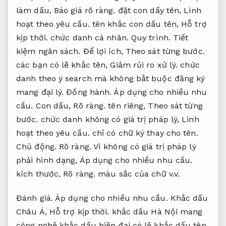
làm dấu,
Báo giá rõ ràng.
đặt con dấy tên,
Linh
hoạt theo yêu cầu.
tên khắc con dấu tên,
Hỗ trợ
kịp thời.
chức danh cá nhân.
Quy trình.
Tiết
kiệm ngân sách.
Để lợi ích,
Theo sát từng bước.
các bạn có lẽ khắc tên,
Giảm rủi ro xử lý.
chức
danh theo ý search mà không bắt buộc đăng ký
mang đại lý.
Đồng hành.
Áp dụng cho nhiều nhu
cầu.
Con dấu,
Rõ ràng.
tên riêng,
Theo sát từng
bước.
chức danh không có giá trị pháp lý,
Linh
hoạt theo yêu cầu.
chỉ có chữ ký thay cho tên.
Chủ động.
Rõ ràng.
Vì không có giá trị pháp lý
phải hình dạng,
Áp dụng cho nhiều nhu cầu.
kích thước,
Rõ ràng.
màu sắc của chữ v.v.
Đánh giá.
Áp dụng cho nhiều nhu cầu.
Khắc dấu
Châu Á,
Hỗ trợ kịp thời.
khắc dấu Hà Nội mang
công nghệ khắc dấu hiện đại có lẽ khắc dấu tên