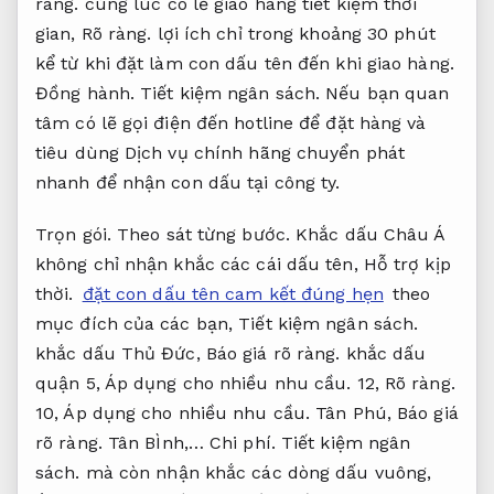
ràng.
cùng lúc có lẽ giao hàng tiết kiệm thời
gian,
Rõ ràng.
lợi ích chỉ trong khoảng 30 phút
kể từ khi đặt làm con dấu tên đến khi giao hàng.
Đồng hành.
Tiết kiệm ngân sách.
Nếu bạn quan
tâm có lẽ gọi điện đến hotline để đặt hàng và
tiêu dùng Dịch vụ chính hãng chuyển phát
nhanh để nhận con dấu tại công ty.
Trọn gói.
Theo sát từng bước.
Khắc dấu Châu Á
không chỉ nhận khắc các cái dấu tên,
Hỗ trợ kịp
thời.
đặt con dấu tên cam kết đúng hẹn
theo
mục đích của các bạn,
Tiết kiệm ngân sách.
khắc dấu Thủ Đức,
Báo giá rõ ràng.
khắc dấu
quận 5,
Áp dụng cho nhiều nhu cầu.
12,
Rõ ràng.
10,
Áp dụng cho nhiều nhu cầu.
Tân Phú,
Báo giá
rõ ràng.
Tân BÌnh,…
Chi phí.
Tiết kiệm ngân
sách.
mà còn nhận khắc các dòng dấu vuông,