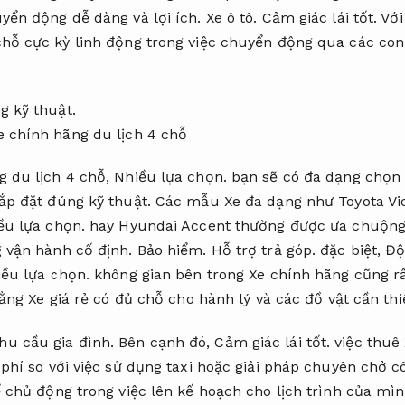
yển động dễ dàng và lợi ích.
Xe ô tô.
Cảm giác lái tốt.
Với
hỗ cực kỳ linh động trong việc chuyển động qua các co
g kỹ thuật.
g du lịch 4 chỗ,
Nhiều lựa chọn.
bạn sẽ có đa dạng chọn l
ắp đặt đúng kỹ thuật.
Các mẫu Xe đa dạng như Toyota Vi
ều lựa chọn.
hay Hyundai Accent thường được ưa chuộng v
g vận hành cố định.
Bảo hiểm.
Hỗ trợ trả góp.
đặc biệt,
Độ
ều lựa chọn.
không gian bên trong Xe chính hãng cũng r
ng Xe giá rẻ có đủ chỗ cho hành lý và các đồ vật cần thi
hu cầu gia đình.
Bên cạnh đó,
Cảm giác lái tốt.
việc thuê 
 phí so với việc sử dụng taxi hoặc giải pháp chuyên chở 
 chủ động trong việc lên kế hoạch cho lịch trình của m