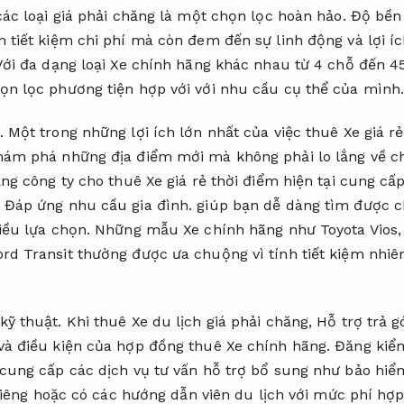
các loại giá phải chăng là một chọn lọc hoàn hảo.
Độ bền 
n tiết kiệm chi phí mà còn đem đến sự linh động và lợi í
ới đa dạng loại Xe chính hãng khác nhau từ 4 chỗ đến 4
ọn lọc phương tiện hợp với với nhu cầu cụ thể của mình
.
Một trong những lợi ích lớn nhất của việc thuê Xe giá rẻ
hám phá những địa điểm mới mà không phải lo lắng về c
g công ty cho thuê Xe giá rẻ thời điểm hiện tại cung cấp
,
Đáp ứng nhu cầu gia đình.
giúp bạn dễ dàng tìm được ch
iều lựa chọn.
Những mẫu Xe chính hãng như Toyota Vios
rd Transit thường được ưa chuộng vì tính tiết kiệm nhiê
kỹ thuật.
Khi thuê Xe du lịch giá phải chăng,
Hỗ trợ trả g
và điều kiện của hợp đồng thuê Xe chính hãng.
Đăng kiể
 cung cấp các dịch vụ tư vấn hỗ trợ bổ sung như bảo hiể
 riêng hoặc có các hướng dẫn viên du lịch với mức phí hợp