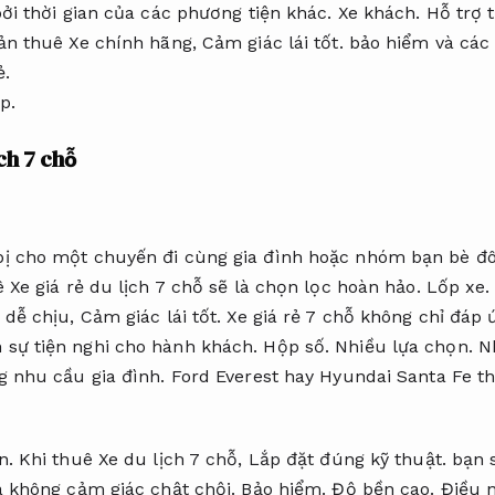
bởi thời gian của các phương tiện khác.
Xe khách.
Hỗ trợ t
ản thuê Xe chính hãng,
Cảm giác lái tốt.
bảo hiểm và các 
ẻ.
p.
ch 7 chỗ
ị cho một chuyến đi cùng gia đình hoặc nhóm bạn bè đ
 Xe giá rẻ du lịch 7 chỗ sẽ là chọn lọc hoàn hảo.
Lốp xe.
 dễ chịu,
Cảm giác lái tốt.
Xe giá rẻ 7 chỗ không chỉ đáp
sự tiện nghi cho hành khách.
Hộp số.
Nhiều lựa chọn.
Nh
 nhu cầu gia đình.
Ford Everest hay Hyundai Santa Fe 
n.
Khi thuê Xe du lịch 7 chỗ,
Lắp đặt đúng kỹ thuật.
bạn s
à không cảm giác chật chội.
Bảo hiểm.
Độ bền cao.
Điều n