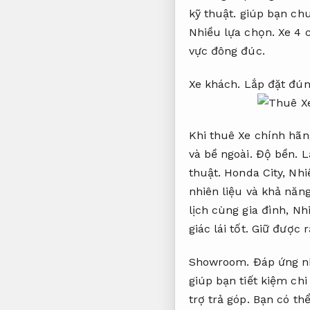
kỹ thuật.
giúp bạn chu
Nhiều lựa chọn.
Xe 4 c
vực đông đúc.
Xe khách.
Lắp đặt đún
Khi thuê Xe chính hãn
và bề ngoài.
Độ bền.
L
thuật.
Honda City,
Nhi
nhiên liệu và khả năn
lịch cùng gia đình,
Nhi
giác lái tốt.
Giữ được rằ
Showroom.
Đáp ứng n
giúp bạn tiết kiệm chi
trợ trả góp.
Bạn có thể