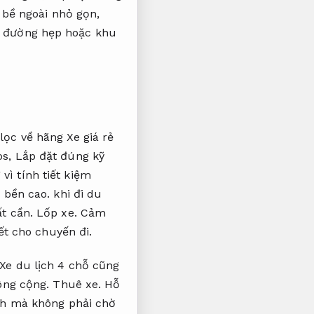
 bề ngoài nhỏ gọn,
n đường hẹp hoặc khu
ọc về hãng Xe giá rẻ
os,
Lắp đặt đúng kỹ
ì tính tiết kiệm
 bền cao.
khi đi du
ất cần.
Lốp xe.
Cảm
ết cho chuyến đi.
Xe du lịch 4 chỗ cũng
công cộng.
Thuê xe.
Hỗ
ình mà không phải chờ