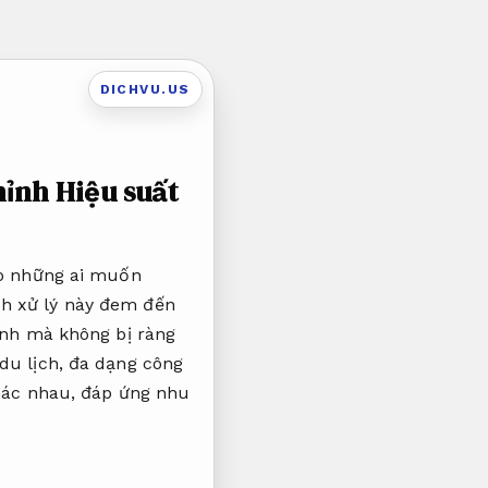
DICHVU.US
chỉnh
Hiệu suất
ho những ai muốn
ch xử lý này đem đến
ình mà không bị ràng
du lịch, đa dạng công
khác nhau, đáp ứng nhu