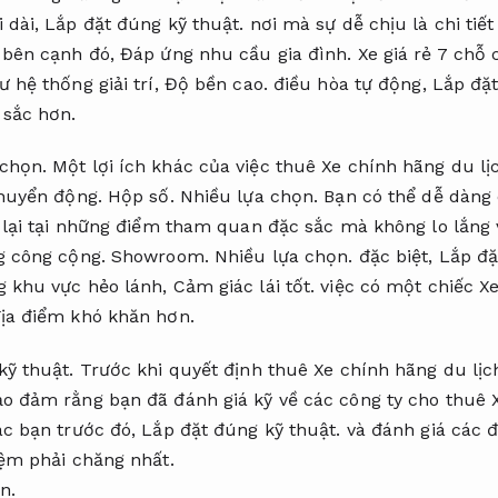
 dài,
Lắp đặt đúng kỹ thuật.
nơi mà sự dễ chịu là chi tiế
bên cạnh đó,
Đáp ứng nhu cầu gia đình.
Xe giá rẻ 7 chỗ 
 hệ thống giải trí,
Độ bền cao.
điều hòa tự động,
Lắp đặt
 sắc hơn.
 chọn.
Một lợi ích khác của việc thuê Xe chính hãng du lị
chuyển động.
Hộp số.
Nhiều lựa chọn.
Bạn có thể dễ dàng c
lại tại những điểm tham quan đặc sắc mà không lo lắng 
g công cộng.
Showroom.
Nhiều lựa chọn.
đặc biệt,
Lắp đặ
g khu vực hẻo lánh,
Cảm giác lái tốt.
việc có một chiếc Xe
ịa điểm khó khăn hơn.
kỹ thuật.
Trước khi quyết định thuê Xe chính hãng du lịc
 đảm rằng bạn đã đánh giá kỹ về các công ty cho thuê X
ác bạn trước đó,
Lắp đặt đúng kỹ thuật.
và đánh giá các đ
iệm phải chăng nhất.
n.