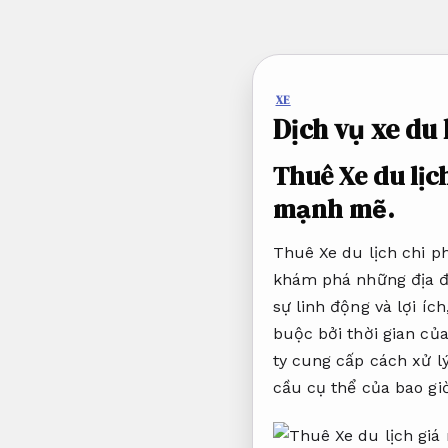
Bỏ
qua
nội
dung
XE
Dịch vụ xe du 
Thuê Xe du lịc
mạnh mẽ.
Thuê Xe du lịch chi p
khám phá những địa đ
sự linh động và lợi í
buộc bởi thời gian củ
ty cung cấp cách xử l
cầu cụ thể của bao gi