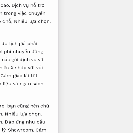
cao.
Dịch vụ hỗ trợ
ch trong việc chuyển
5 chỗ,
Nhiều lựa chọn.
.
 du lịch giá phải
hi phí chuyển động.
 các gói dịch vụ với
iếc Xe hợp với với
,
Cảm giác lái tốt.
n liệu và ngân sách
óp.
bạn cũng nên chú
m.
Nhiều lựa chọn.
m,
Đáp ứng nhu cầu
 lý.
Showroom.
Cảm