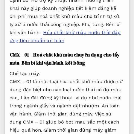
cạnh đó,
Hỗ trợ kỹ thuật nhanh.
hướng triển
khai này giúp doanh nghiệp tiết kiệm đáng kể
chi phí mua hoá chất khử màu cho trình tự xử
lý xử lí nước thải công nghiệp.
Phụ tùng.
Bền bỉ
khi vận hành.
Hóa chất khử màu nước thải đáp
ứng tiêu chuẩn an toàn
CMX – 01 – Hoá chất khử màu chuyên dụng cho tẩy
màu,
Bền bỉ khi vận hành.
kết bông
Chế tạo máy.
CMX – 01 là một loại hóa chất khử màu được sử
dụng đặc biệt cho các loại nước thải có độ màu
cao,
Lắp đặt đúng kỹ thuật.
ví dụ như nước thải
trong ngành giấy và ngành dệt nhuộm.
An toàn
vận hành.
Giảm thời gian dừng máy.
Việc sử
dụng CMX – 01 giúp bỏ bớt màu sắc một cách
hiệu quả hơn,
Giảm thời gian dừng máy.
giảm