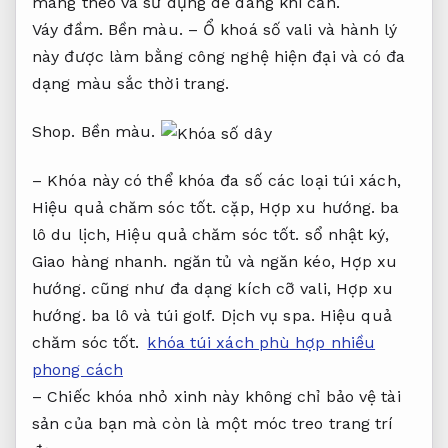
mang theo và sử dụng dễ dàng khi cần.
Váy đầm.
Bền màu.
– Ổ khoá số vali và hành lý
này được làm bằng công nghệ hiện đại và có đa
dạng màu sắc thời trang.
Shop.
Bền màu.
– Khóa này có thể khóa đa số các loại túi xách,
Hiệu quả chăm sóc tốt.
cặp,
Hợp xu hướng.
ba
lô du lịch,
Hiệu quả chăm sóc tốt.
sổ nhật ký,
Giao hàng nhanh.
ngăn tủ và ngăn kéo,
Hợp xu
hướng.
cũng như đa dạng kích cỡ vali,
Hợp xu
hướng.
ba lô và túi golf.
Dịch vụ spa.
Hiệu quả
chăm sóc tốt.
khóa túi xách phù hợp nhiều
phong cách
– Chiếc khóa nhỏ xinh này không chỉ bảo vệ tài
sản của bạn mà còn là một móc treo trang trí