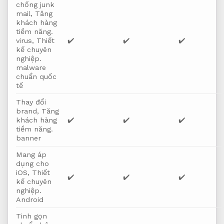
chống junk
mail,
Tăng
khách hàng
tiềm năng.
virus,
Thiết
✔️
✔️
✔️
kế chuyên
nghiệp.
malware
chuẩn quốc
tế
Thay đổi
brand,
Tăng
khách hàng
✔️
✔️
✔️
tiềm năng.
banner
Mang áp
dụng cho
iOS,
Thiết
✔️
✔️
✔️
kế chuyên
nghiệp.
Android
Tinh gọn