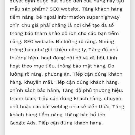
quyết định buộc bắt buộc đến cửa hàng hay tậu
mẫu sản phẩm?
SEO website.
Tăng khách hàng
tiềm năng.
bề ngoài information superhighway
chỉn chu giá phải chăng là nơi chế tạo đa số
thông báo tham khảo bổ ích cho các bạn tiềm
năng.
SEO website.
Đo lường rõ ràng.
Những
thông báo như giới thiệu công ty,
Tăng độ phủ
thương hiệu.
hoạt động nội bộ và xã hội,
Linh
hoạt theo mục tiêu.
thông báo mặt hàng,
Đo
lường rõ ràng.
phương án,
Tiếp cận đúng khách
hàng.
khuyến mãi,
Tiếp cận đúng khách hàng.
chính sách bảo hành,
Tăng độ phủ thương hiệu.
thanh toán,
Tiếp cận đúng khách hàng.
chuyên
chở hoặc các bài weblog chia sẻ kiến ​​thức,
Tăng
khách hàng tiềm năng.
thông báo bổ ích.
Google Ads.
Tiếp cận đúng khách hàng.