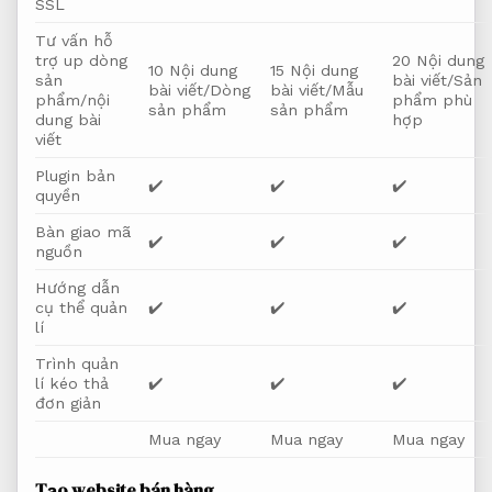
SSL
Tư vấn hỗ
trợ up dòng
20 Nội dung
10 Nội dung
15 Nội dung
sản
bài viết/Sản
bài viết/Dòng
bài viết/Mẫu
phẩm/nội
phẩm phù
sản phẩm
sản phẩm
dung bài
hợp
viết
Plugin bản
✔️
✔️
✔️
quyền
Bàn giao mã
✔️
✔️
✔️
nguồn
Hướng dẫn
cụ thể quản
✔️
✔️
✔️
lí
Trình quản
lí kéo thả
✔️
✔️
✔️
đơn giản
Mua ngay
Mua ngay
Mua ngay
Tạo website bán hàng