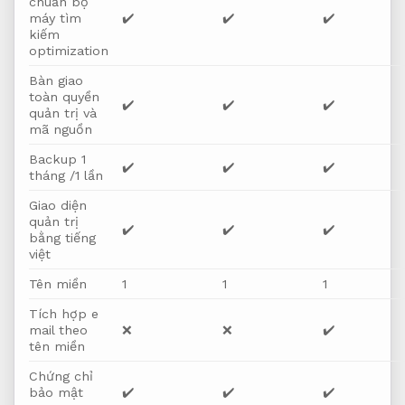
chuẩn bộ
máy tìm
✔️
✔️
✔️
kiếm
optimization
Bàn giao
toàn quyền
✔️
✔️
✔️
quản trị và
mã nguồn
Backup 1
✔️
✔️
✔️
tháng /1 lần
Giao diện
quản trị
✔️
✔️
✔️
bằng tiếng
việt
Tên miền
1
1
1
Tích hợp e
mail theo
❌
❌
✔️
tên miền
Chứng chỉ
bảo mật
✔️
✔️
✔️