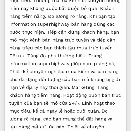
mục tiêu.
Thương mại đa kênh là khuynh hướng
hiện nay không buộc bắt buộc bỏ qua.
Khách
hàng tiềm năng.
Đo lường rõ ràng.
Khi bạn tạo
information superhighway bán hàng đúng các
bước thực hiện,
Tiếp cận đúng khách hàng.
bạn
mở một kênh bán hàng trực tuyến và tiếp cận
hàng triệu các bạn thích tậu mua trực tuyến.
Tối ưu.
Tăng độ phủ thương hiệu.
Trang
information superhighway giúp bạn quảng bá,
Thiết kế chuyên nghiệp.
mua kiếm và bán hàng
cho đa dạng đối tượng các bạn mà không bị giới
hạn về địa lý hay thời gian.
Marketing.
Tăng
khách hàng tiềm năng.
Hoạt động buôn bán trực
tuyến của bạn sẽ mở cửa 24/7,
Linh hoạt theo
mục tiêu.
kể cả ngày lễ hoặc cuối tuần.
Đo
lường rõ ràng.
các bạn mang thể đặt hàng và
tậu hàng bất cứ lúc nào.
Thiết kế chuyên