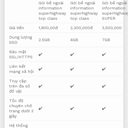
Gói bề ngoài
Gói bề ngoài
Gói bề ngoài
information
information
information
superhighway
superhighway
superhighwa
top class
top class
SUPER
Giá tiền
1,900,00đ
2,300,000đ
3,500,000
Dung lượng
2.5GB
4GB
7GB
SSD
Bảo mật
✔️
✔️
✔️
SSL/HTTPS
Liên kết
✔️
✔️
✔️
mạng xã hội
Truy cập
trên đa số
✔️
✔️
✔️
đồ vật
Tốc độ
chuyên chở
✔️
✔️
✔️
trang dưới 3
giây
Hệ thống