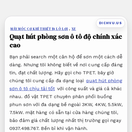
Bỏ
qua
nội
DICHVU.US
dung
MÁY MÓC CƠ KHÍ THIẾT BỊ LÒ LƠI
,
XE
Quạt hút phòng sơn ô tô độ chính xác
cao
Bạn phải search một căn hộ để sơn một cách dễ
dàng. Nhưng tôi không biết về nơi cung cấp đáng
tin, đạt chất lượng. Hãy gọi cho TPET. bây giờ
chúng tôi cung cấp đa dạng loại
quạt hút phòng
sơn ô tô chịu tải tốt
với công suất và giá cả khác
nhau. đồ vật TPET chuyên phân phối buồng
phun sơn với đa dạng bề ngoài 3KW, 4KW, 5.5kW,
7.5kW. mặt hàng có sẵn tại cửa hàng chúng tôi,
bảo đảm giá chất lượng nhất thị trường gọi ngay
0937.498.767.
Bền bỉ khi vận hành.