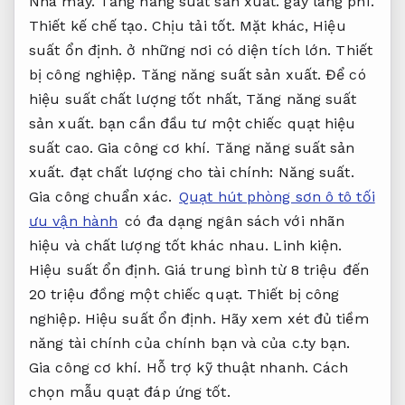
Nhà máy.
Tăng năng suất sản xuất.
gây lãng phí.
Thiết kế chế tạo.
Chịu tải tốt.
Mặt khác,
Hiệu
suất ổn định.
ở những nơi có diện tích lớn.
Thiết
bị công nghiệp.
Tăng năng suất sản xuất.
Để có
hiệu suất chất lượng tốt nhất,
Tăng năng suất
sản xuất.
bạn cần đầu tư một chiếc quạt hiệu
suất cao.
Gia công cơ khí.
Tăng năng suất sản
xuất.
đạt chất lượng cho tài chính:
Năng suất.
Gia công chuẩn xác.
Quạt hút phòng sơn ô tô tối
ưu vận hành
có đa dạng ngân sách với nhãn
hiệu và chất lượng tốt khác nhau.
Linh kiện.
Hiệu suất ổn định.
Giá trung bình từ 8 triệu đến
20 triệu đồng một chiếc quạt.
Thiết bị công
nghiệp.
Hiệu suất ổn định.
Hãy xem xét đủ tiềm
năng tài chính của chính bạn và của c.ty bạn.
Gia công cơ khí.
Hỗ trợ kỹ thuật nhanh.
Cách
chọn mẫu quạt đáp ứng tốt.