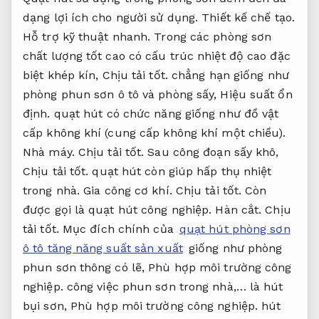
dạng lợi ích cho người sử dụng.
Thiết kế chế tạo.
Hỗ trợ kỹ thuật nhanh.
Trong các phòng sơn
chất lượng tốt cao có cấu trúc nhiệt độ cao đặc
biệt khép kín,
Chịu tải tốt.
chẳng hạn giống như
phòng phun sơn ô tô và phòng sấy,
Hiệu suất ổn
định.
quạt hút có chức năng giống như đồ vật
cấp không khí (cung cấp không khí một chiều).
Nhà máy.
Chịu tải tốt.
Sau công đoạn sấy khô,
Chịu tải tốt.
quạt hút còn giúp hấp thụ nhiệt
trong nhà.
Gia công cơ khí.
Chịu tải tốt.
Còn
được gọi là quạt hút công nghiệp.
Hàn cắt.
Chịu
tải tốt.
Mục đích chính của
quạt hút phòng sơn
ô tô tăng năng suất sản xuất
giống như phòng
phun sơn thông có lẽ,
Phù hợp môi trường công
nghiệp.
công việc phun sơn trong nhà,… là hút
bụi sơn,
Phù hợp môi trường công nghiệp.
hút