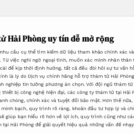
tử Hải Phòng uy tín dễ mở rộng
, nhu cầu cụ thể tìm kiếm dữ liệu tham khảo chính xác và
t. Từ việc nghi ngờ ngoại tình, muốn xác minh nhân thân 
cái để kịp thời định hướng, tất cả đều đòi hỏi sự tư vấn 
nh là lý do Dịch vụ chính hãng hỗ trợ thám tử Hải Phòn
h nghiệp tin tưởng phương án chọn. Với đội ngũ thám tử 
thiết bị công nghệ hiện đại, các công ty thám tử tại Hải
anh chóng, chính xác và tuyệt đối bảo mật. Hơn thế nữa
minh bạch, quy trình rõ ràng, khoản đầu tư hợp lý và ch
 sẽ giúp bạn hiểu rõ hơn về lợi ích, quy trình cũng như c
ản tại Hải Phòng để giải quyết hiệu quả những vấn đề nh