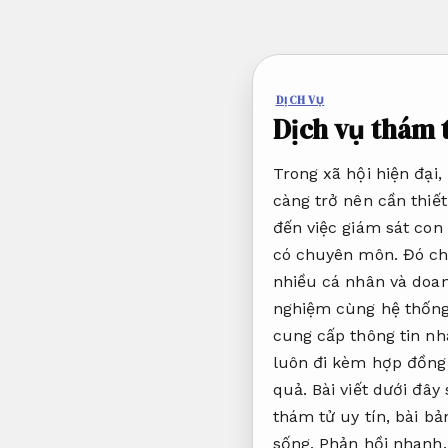
Bỏ
qua
nội
dung
DỊCH VỤ
Dịch vụ thám 
Trong xã hội hiện đại
càng trở nên cần thiế
đến việc giám sát con 
có chuyên môn. Đó chí
nhiều cá nhân và doan
nghiệm cùng hệ thống 
cung cấp thông tin nh
luôn đi kèm hợp đồng 
quả. Bài viết dưới đây
thám tử uy tín, bài b
sống.
Phản hồi nhanh.