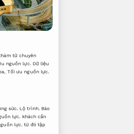
thám tử chuyên
ưu nguồn lực.
Dữ liệu
ba,
Tối ưu nguồn lực.
ông sức.
Lộ trình.
Báo
guồn lực.
khách cần
nguồn lực.
từ đó tập