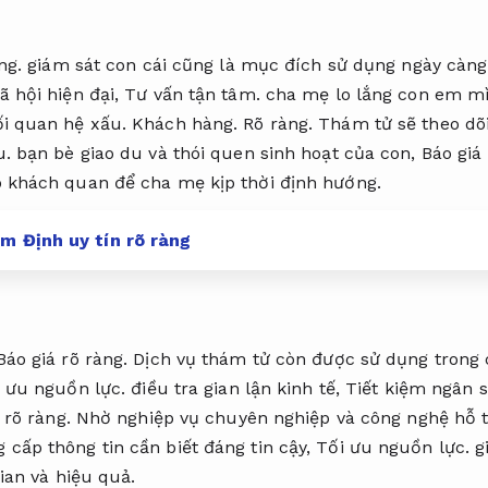
ng.
giám sát con cái cũng là mục đích sử dụng ngày càng
ã hội hiện đại,
Tư vấn tận tâm.
cha mẹ lo lắng con em mìn
ối quan hệ xấu.
Khách hàng.
Rõ ràng.
Thám tử sẽ theo dõi 
u.
bạn bè giao du và thói quen sinh hoạt của con,
Báo giá 
 khách quan để cha mẹ kịp thời định hướng.
m Định uy tín rõ ràng
Báo giá rõ ràng.
Dịch vụ thám tử còn được sử dụng trong 
 ưu nguồn lực.
điều tra gian lận kinh tế,
Tiết kiệm ngân s
 rõ ràng.
Nhờ nghiệp vụ chuyên nghiệp và công nghệ hỗ t
cấp thông tin cần biết đáng tin cậy,
Tối ưu nguồn lực.
gi
gian và hiệu quả.