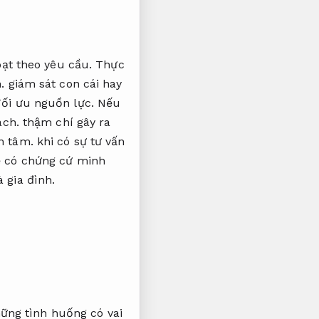
oạt theo yêu cầu.
Thực
.
giám sát con cái hay
ối ưu nguồn lực.
Nếu
ách.
thậm chí gây ra
n tâm.
khi có sự tư vấn
 có chứng cứ minh
 gia đình.
ững tình huống có vai