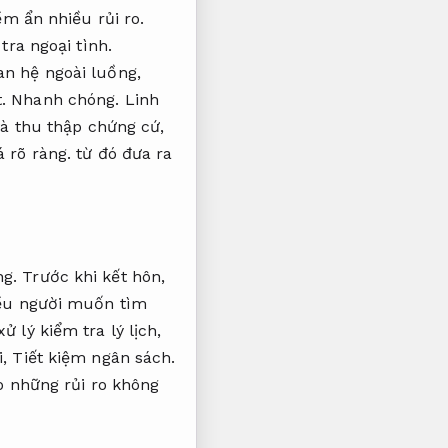
ềm ẩn nhiều rủi ro.
tra ngoại tình.
n hệ ngoài luồng,
t.
Nhanh chóng.
Linh
và thu thập chứng cứ,
á rõ ràng.
từ đó đưa ra
ng.
Trước khi kết hôn,
ều người muốn tìm
 lý kiểm tra lý lịch,
i,
Tiết kiệm ngân sách.
o những rủi ro không