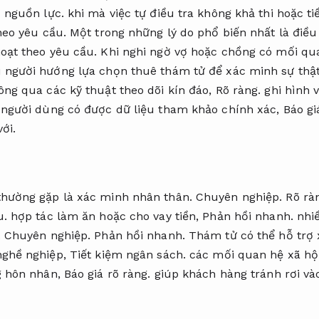
 nguồn lực.
khi mà việc tự điều tra không khả thi hoặc ti
heo yêu cầu.
Một trong những lý do phổ biến nhất là điều 
oạt theo yêu cầu.
Khi nghi ngờ vợ hoặc chồng có mối qua
 người hướng lựa chọn thuê thám tử để xác minh sự thậ
ng qua các kỹ thuật theo dõi kín đáo,
Rõ ràng.
ghi hình 
người dùng có được dữ liệu tham khảo chính xác,
Báo gi
ới.
thường gặp là xác minh nhân thân.
Chuyên nghiệp.
Rõ rà
u.
hợp tác làm ăn hoặc cho vay tiền,
Phản hồi nhanh.
nhi
.
Chuyên nghiệp.
Phản hồi nhanh.
Thám tử có thể hỗ trợ xử
ghề nghiệp,
Tiết kiệm ngân sách.
các mối quan hệ xã hộ
g hôn nhân,
Báo giá rõ ràng.
giúp khách hàng tránh rơi và