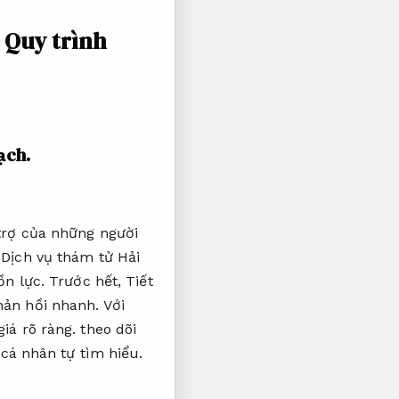
i
Quy trình
ạch.
 trợ của những người
Dịch vụ thám tử Hải
ồn lực.
Trước hết,
Tiết
hản hồi nhanh.
Với
giá rõ ràng.
theo dõi
 cá nhân tự tìm hiểu.