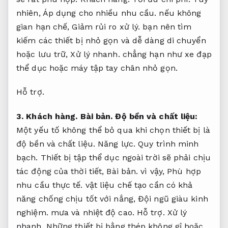
nhiên,
Áp dụng cho nhiều nhu cầu.
nếu không
gian hạn chế,
Giảm rủi ro xử lý.
bạn nên tìm
kiếm các thiết bị nhỏ gọn và dễ dàng di chuyển
hoặc lưu trữ,
Xử lý nhanh.
chẳng hạn như xe đạp
thể dục hoặc máy tập tay chân nhỏ gọn.
Hỗ trợ.
3.
Khách hàng.
Bài bản.
Độ bền và chất liệu:
Một yếu tố không thể bỏ qua khi chọn thiết bị là
độ bền và chất liệu.
Năng lực.
Quy trình minh
bạch.
Thiết bị tập thể dục ngoài trời sẽ phải chịu
tác động của thời tiết,
Bài bản.
vì vậy,
Phù hợp
nhu cầu thực tế.
vật liệu chế tạo cần có khả
năng chống chịu tốt với nắng,
Đội ngũ giàu kinh
nghiệm.
mưa và nhiệt độ cao.
Hỗ trợ.
Xử lý
nhanh.
Những thiết bị bằng thép không gỉ hoặc