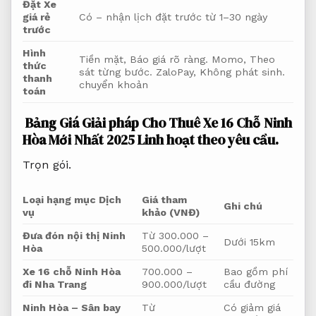
Đặt Xe
giá rẻ
Có – nhận lịch đặt trước từ 1–30 ngày
trước
Hình
Tiền mặt,
Báo giá rõ ràng.
Momo,
Theo
thức
sát từng bước.
ZaloPay,
Không phát sinh.
thanh
chuyển khoản
toán
Bảng Giá Giải pháp Cho Thuê Xe 16 Chỗ Ninh
Hòa Mới Nhất 2025
Linh hoạt theo yêu cầu.
Trọn gói.
Loại hạng mục Dịch
Giá tham
Ghi chú
vụ
khảo (VNĐ)
Đưa đón nội thị Ninh
Từ 300.000 –
Dưới 15km
Hòa
500.000/lượt
Xe 16 chỗ Ninh Hòa
700.000 –
Bao gồm phí
đi Nha Trang
900.000/lượt
cầu đường
Ninh Hòa – Sân bay
Từ
Có giảm giá