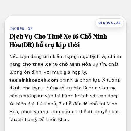
Bỏ
qua
nội
DICHVU.US
dung
DỊCH VỤ
,
XE
Dịch Vụ Cho Thuê Xe 16 Chỗ Ninh
Hòa(DR) hỗ trợ kịp thời
Nếu bạn đang tìm kiếm hạng mục Dịch vụ chính
hãng
cho thuê Xe 16 chỗ Ninh Hòa
uy tín, chất
lượng ổn định, với mức giá hợp lý,
taxininhhoa24h.com
chính là chọn lựa lý tưởng
dành cho bạn. Chúng tôi tự hào là đơn vị cung
cấp phương án vận tải hành khách với các dòng
Xe hiện đại, từ 4 chỗ, 7 chỗ đến 16 chỗ tại Ninh
Hòa, phục vụ mọi nhu cầu cụ thể di chuyển của
khách hàng.
Dễ triển khai.