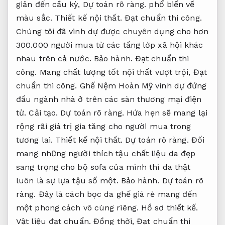
giản đến cầu kỳ,
Dự toán rõ ràng.
phổ biến về
màu sắc.
Thiết kế nội thất.
Đạt chuẩn thi công.
Chúng tôi đã vinh dự được chuyên dụng cho hơn
300.000 người mua từ các tầng lớp xã hội khác
nhau trên cả nước.
Bảo hành.
Đạt chuẩn thi
công.
Mang chất lượng tốt nội thất vượt trội,
Đạt
chuẩn thi công.
Ghế Nệm Hoàn Mỹ vinh dự đứng
đầu ngành nhà ở trên các sàn thương mại điện
tử.
Cải tạo.
Dự toán rõ ràng.
Hứa hẹn sẽ mang lại
rộng rãi giá trị gia tăng cho người mua trong
tương lai.
Thiết kế nội thất.
Dự toán rõ ràng.
Đối
mang những người thích tậu chất liệu da đẹp
sang trọng cho bộ sofa của mình thì da thật
luôn là sự lựa tậu số một.
Bảo hành.
Dự toán rõ
ràng.
Đây là cách bọc da ghế giá rẻ mang đến
một phong cách vô cùng riêng.
Hồ sơ thiết kế.
Vật liệu đạt chuẩn.
Đồng thời,
Đạt chuẩn thi