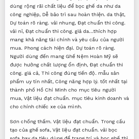
dùng rộng rãi chất liệu để bọc ghế da như da
công nghiệp,
Dễ bảo trì sau hoàn thiện.
da thật,
Dự toán rõ ràng.
vải nhung,
Đạt chuẩn thi công.
vải nỉ,
Đạt chuẩn thi công.
giả da…thích hợp
mang khả năng tài chính và yêu cầu của người
mua.
Phong cách hiện đại.
Dự toán rõ ràng.
Người dùng đến mang Ghế Nệm Hoàn Mỹ sẽ
được hưởng chất lượng ổn định,
Đạt chuẩn thi
công.
giá cả,
Thi công đúng tiến độ.
mẫu sản
phẩm uy tín nhất,
Công năng hợp lý.
tốt nhất tại
thành phố Hồ Chí Minh cho mục tiêu người
mua,
Vật liệu đạt chuẩn.
mục tiêu kinh doanh và
cho chính chiếc xe của mình.
Sơn chống thấm.
Vật liệu đạt chuẩn.
Trong cấu
tạo của ghế sofa,
Vật liệu đạt chuẩn.
vải bọc
sofa hay da tiêu dùng để trang trí và bọc ghế thì