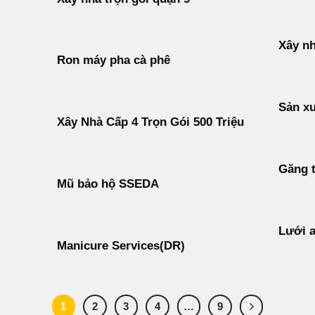
Xây nh
Ron máy pha cà phê
Sản xu
Xây Nhà Cấp 4 Trọn Gói 500 Triệu
Găng t
Mũ bảo hộ SSEDA
Lưới a
Manicure Services(DR)
1
2
3
4
…
9