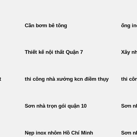
Cần bơm bê tông
ống in
Thiết kế nội thất Quận 7
Xây nh
t
thi công nhà xưởng kcn điềm thụy
thi cô
Sơn nhà trọn gói quận 10
Sơn n
Nẹp inox nhôm Hồ Chí Minh
Sơn n