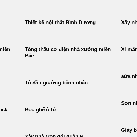
Thiết kế nội thất Bình Dương
Xây nh
miền
Tổng thầu cơ điện nhà xưởng miền
Xi măn
Bắc
sửa n
Tủ đầu giường bệnh nhân
Sơn n
ock
Bọc ghế ô tô
Giày b
Xây nhà trọn gói quận 9