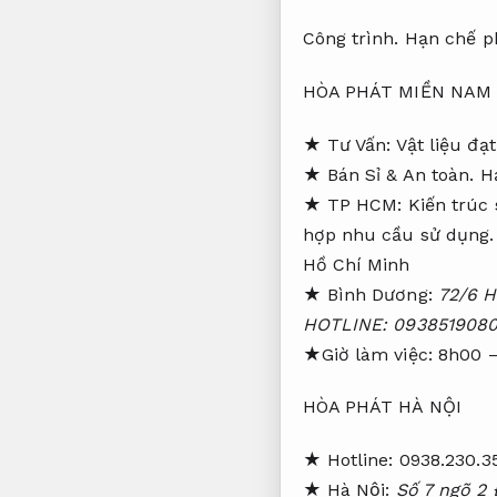
Công trình.
Hạn chế ph
HÒA PHÁT MIỀN NAM
★ Tư Vấn:
Vật liệu đạ
★ Bán Sỉ &
An toàn.
H
★ TP HCM:
Kiến trúc 
hợp nhu cầu sử dụng.
Hồ Chí Minh
★ Bình Dương:
72/6 Hẻ
HOTLINE: 0938519080 
★Giờ làm việc: 8h00 
HÒA PHÁT HÀ NỘI
★ Hotline: 0938.230.3
★ Hà Nội:
Số 7 ngõ 2 