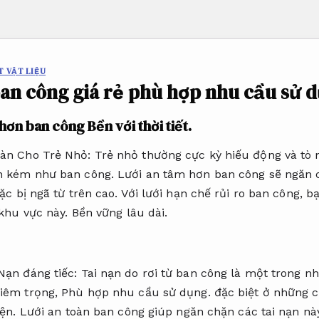
T VẬT LIỆU
ban công giá rẻ phù hợp nhu cầu sử 
m hơn ban công
Bền với thời tiết.
àn Cho Trẻ Nhỏ: Trẻ nhỏ thường cực kỳ hiếu động và tò 
n kém như ban công. Lưới an tâm hơn ban công sẽ ngăn c
oặc bị ngã từ trên cao. Với lưới hạn chế rủi ro ban công, 
 khu vực này.
Bền vững lâu dài.
Nạn đáng tiếc: Tai nạn do rơi từ ban công là một trong 
hiêm trọng,
Phù hợp nhu cầu sử dụng.
đặc biệt ở những c
ện.
Lưới an toàn ban công giúp ngăn chặn các tai nạn nà