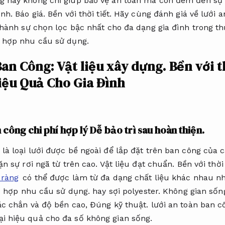
 này không chỉ giúp bảo vệ an toàn mà còn đem đến sự
ình.
Báo giá.
Bền với thời tiết.
Hãy cùng đánh giá về lưới 
 thành sự chọn lọc bậc nhất cho đa dạng gia đình trong th
 hợp nhu cầu sử dụng.
Ban Công:
Vật liệu xây dựng.
Bền với t
iệu Quả Cho Gia Đình
 công chi phí hợp lý
Dễ bảo trì sau hoàn thiện.
là loại lưới được bề ngoài để lắp đặt trên ban công của 
n sự rơi ngã từ trên cao.
Vật liệu đạt chuẩn.
Bền với thời 
 ràng
có thể được làm từ đa dạng chất liệu khác nhau nh
 hợp nhu cầu sử dụng.
hay sợi polyester.
Không gian sốn
ắc chắn và độ bền cao,
Đúng kỹ thuật.
lưới an toàn ban cô
i hiệu quả cho đa số không gian sống.