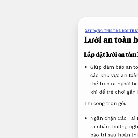
Bỏ
qua
nội
dung
XÂY DỰNG THIẾT KẾ NỘI THẤ
Lưới an toàn 
Lắp đặt lưới an tâ
Giúp đảm bảo an to
các khu vực an toà
thể trèo ra ngoài h
khi để trẻ chơi gần
Thi công trọn gói.
Ngăn chặn Các Tai 
ra chấn thương ng
bảo trì sau hoàn thi