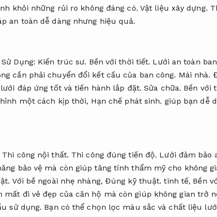
ình khỏi những rủi ro không đáng có.
Vật liệu xây dựng.
T
áp an toàn dễ dàng nhưng hiệu quả.
à Sử Dụng:
Kiến trúc sư.
Bền với thời tiết.
Lưới an toàn ban
ng cần phải chuyển đổi kết cấu của ban công.
Mái nhà.
Đ
lưới đáp ứng tốt và tiến hành lắp đặt.
Sửa chữa.
Bền với t
chỉnh một cách kịp thời,
Hạn chế phát sinh.
giúp bạn dễ d
:
Thi công nội thất.
Thi công đúng tiến độ.
Lưới đảm bảo a
năng bảo vệ mà còn giúp tăng tính thẩm mỹ cho không g
ật.
Với bề ngoài nhẹ nhàng,
Đúng kỹ thuật.
tinh tế,
Bền với
 mất đi vẻ đẹp của căn hộ mà còn giúp không gian trở 
u sử dụng.
Bạn có thể chọn lọc màu sắc và chất liệu lướ