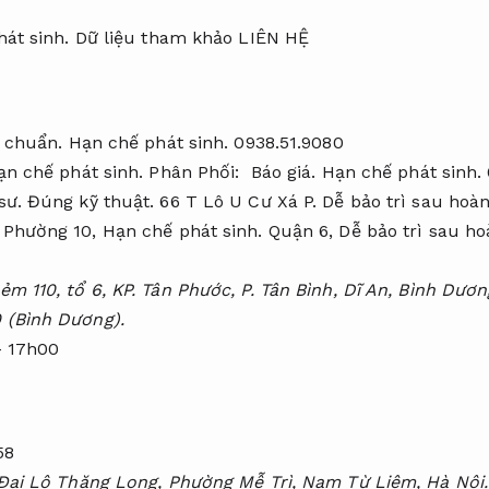
át sinh.
Dữ liệu tham khảo LIÊN HỆ
t chuẩn.
Hạn chế phát sinh.
0938.51.9080
ạn chế phát sinh.
Phân Phối:
Báo giá.
Hạn chế phát sinh.
sư.
Đúng kỹ thuật.
66 T Lô U Cư Xá P.
Dễ bảo trì sau hoàn
Phường 10,
Hạn chế phát sinh.
Quận 6,
Dễ bảo trì sau ho
m 110, tổ 6, KP. Tân Phước, P. Tân Bình, Dĩ An, Bình Dươn
(Bình Dương).
– 17h00
58
Đại Lộ Thăng Long, Phường Mễ Trì, Nam Từ Liêm, Hà Nội.