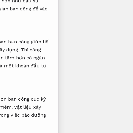
 hợp nhu cầu sử
gian ban công để vào
oàn ban công giúp tiết
xây dựng.
Thi công
an tâm hơn có ngân
à một khoản đầu tư
ơn ban công cực kỳ
n mềm.
Vật liệu xây
trong việc bảo dưỡng