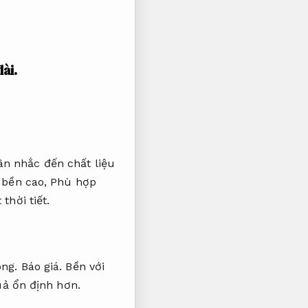
ài.
n nhắc đến chất liệu
 bền cao,
Phù hợp
thời tiết.
ông.
Báo giá.
Bền với
uả ổn định hơn.