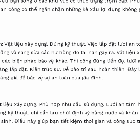
ếu bạn sống ở các khu vực có thực trạng trộm cắp,
Phù
ban công có thể ngăn chặn những kẻ xấu lợi dụng không 
h:
Vật liệu xây dựng.
Đúng kỹ thuật.
Việc lắp đặt lưới an t
ỡng và sang sửa các hư hỏng do tai nạn gây ra.
Vật liệu 
 các biện pháp bảo vệ khác,
Thi công đúng tiến độ.
lưới 
àng lắp đặt.
Kiến trúc sư.
Dễ bảo trì sau hoàn thiện.
Đây l
ng giá để bảo vệ sự an toàn của gia đình.
t liệu xây dựng.
Phù hợp nhu cầu sử dụng.
Lưới an tâm h
ng kỹ thuật.
chỉ cần lau chùi định kỳ bằng nước và khă
sinh.
Điều này giúp bạn tiết kiệm thời gian và công sức 