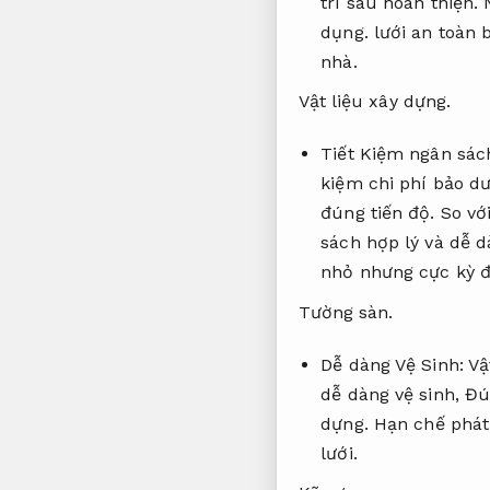
trì sau hoàn thiện.
N
dụng.
lưới an toàn 
nhà.
Vật liệu xây dựng.
Tiết Kiệm ngân sác
kiệm chi phí bảo dư
đúng tiến độ.
So với
sách hợp lý và dễ d
nhỏ nhưng cực kỳ đá
Tường sàn.
Dễ dàng Vệ Sinh:
Vậ
dễ dàng vệ sinh,
Đú
dựng.
Hạn chế phát 
lưới.