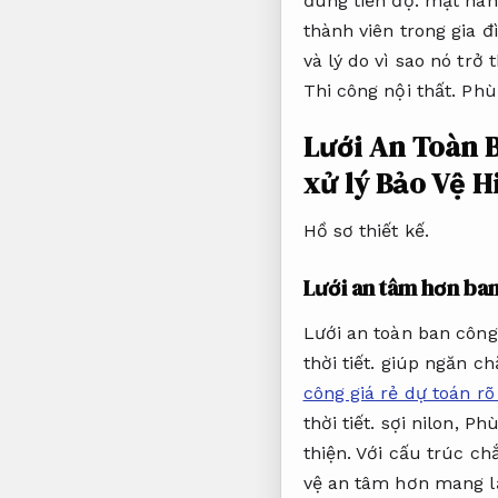
đúng tiến độ.
mặt hàng
thành viên trong gia đ
và lý do vì sao nó trở
Thi công nội thất.
Phù
Lưới An Toàn 
xử lý Bảo Vệ H
Hồ sơ thiết kế.
Lưới an tâm hơn ban
Lưới an toàn ban công 
thời tiết.
giúp ngăn chặ
công giá rẻ dự toán rõ
thời tiết.
sợi nilon,
Phù
thiện.
Với cấu trúc ch
vệ an tâm hơn mang lạ