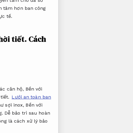
 yên tâm cho đa số
an tâm hơn ban công
ực tế.
hời tiết.
Cách
các căn hộ,
Bền với
tiết.
Lưới an toàn ban
ư sợi inox,
Bền với
g.
Dễ bảo trì sau hoàn
ng là cách xử lý bảo