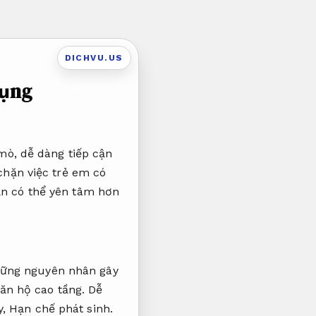
DICHVU.US
dụng
mò, dễ dàng tiếp cận
hặn việc trẻ em có
bạn có thể yên tâm hơn
những nguyên nhân gây
ăn hộ cao tầng.
Dễ
y,
Hạn chế phát sinh.